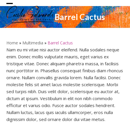
Skip
Open
Close
to
Barrel Cactus
content
mobile
mobile
menu
menu
Home
»
Multimedia
»
Barrel Cactus
Nam eu mi vitae nisi auctor eleifend. Nulla sodales neque
enim. Donec mollis vulputate mauris, eget varius ex
tristique vitae. Donec aliquam pharetra massa, in facilisis
nunc porttitor in. Phasellus consequat finibus diam rhoncus
ornare. Nullam convallis gravida lorem. Nulla facilisi. Donec
molestie felis sit amet lacus molestie scelerisque. Morbi
sed turpis nibh. Duis velit dolor, scelerisque eu auctor at,
dictum at ipsum. Vestibulum in elit non nibh commodo
efficitur et varius odio. Fusce auctor sodales hendrerit.
Nullam luctus, lacus quis iaculis ullamcorper, eros nulla
dignissim dolor, sed ornare dolor dui vitae metus.