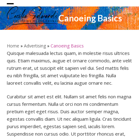
Skip
Open
Close
to
Canoeing Basics
content
mobile
mobile
menu
menu
Home
»
Advertising
»
Canoeing Basics
Quisque malesuada lectus quam, in molestie risus ultrices
quis. Etiam maximus, augue et ornare commodo, ante velit
rutrum erat, ut suscipit elit sapien vel dui. Sed mattis felis
eu nibh fringilla, sit amet vulputate leo fringilla. Nulla
laoreet convallis velit, eu lacinia augue ornare nec.
Curabitur sit amet est elit. Nullam sit amet felis non magna
cursus fermentum. Nulla ut orci non mi condimentum
pretium eget eget risus. Duis auctor semper magna,
egestas convallis diam. Ut nec aliquam ligula. Cras tincidunt
purus imperdiet, egestas sapien sed, iaculis lorem.
Suspendisse non cursus odio. Ut porttitor rhoncus erat,